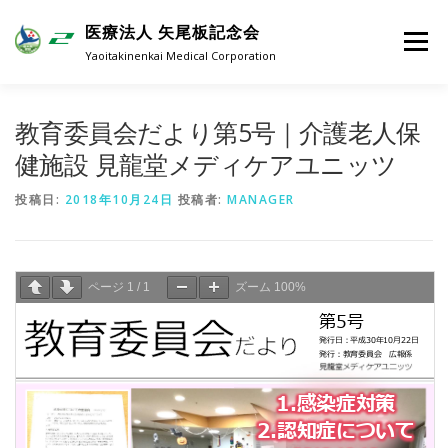
コンテンツへスキップ
医療法人 矢尾板記念会
メニュー
Yaoitakinenkai Medical Corporation
教育委員会だより第5号｜介護老人保
健施設 見龍堂メディケアユニッツ
投稿日:
2018年10月24日
投稿者:
MANAGER
ページ
1
/
1
ズーム
100%